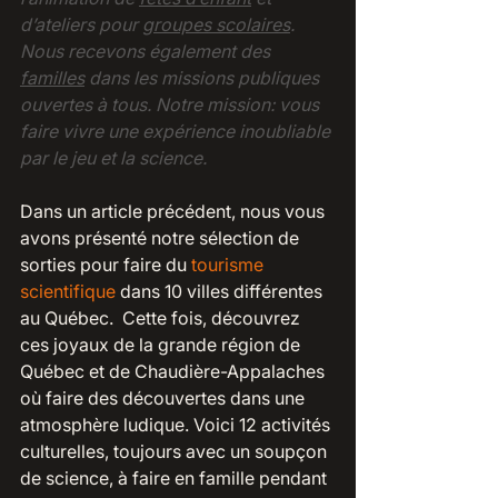
d’ateliers pour 
groupes scolaires
. 
Nous recevons également des
familles
dans les missions publiques 
ouvertes à tous. Notre mission: vous 
faire vivre une expérience inoubliable 
par le jeu et la science.  
Dans un article précédent, nous vous 
avons présenté notre sélection de 
sorties pour faire du 
tourisme 
scientifique
 dans 10 villes différentes 
au Québec.  Cette fois, découvrez 
ces joyaux de la grande région de 
Québec et de Chaudière-Appalaches 
où faire des découvertes dans une 
atmosphère ludique. Voici 12 activités 
culturelles, toujours avec un soupçon 
de science, à faire en famille pendant 