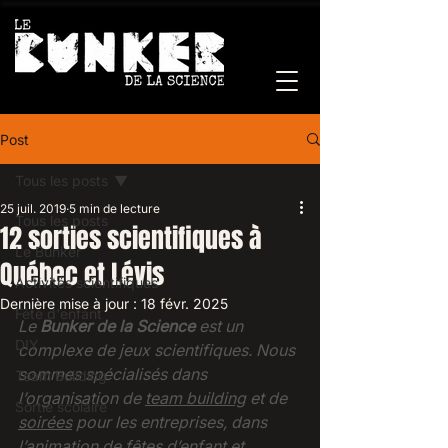
Post
Tous les posts
25 juil. 2019
5 min de lecture
Tous les posts
12 sorties scientifiques à
Le Bunker
Québec et Lévis
Activités scientifiques
Dernière mise à jour :
18 févr. 2025
Fête d'enfant
Le 
Bunker de la Science
 est un 
DIY
complexe de jeux scientifiques. Nous 
sommes spécialisés dans 
Team Building
l’organisation de 
team building
et de 
Sortie scolaire
soirées
 pour les entreprises, dans 
l’animation de 
fêtes d’enfant
 et 