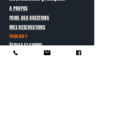
A PROPOS
FOIRE AUX QUESTIONS
MES RESERVATIONS
POUR QUI ?
ÉCOLES ET CAMPS
GROUPES PRIVÉS & ENTREPRISES
GRAND PUBLIC
Sur les réseaux
Retrouvez-nous sur les réseaux
pour suivre nos aventures et
actualités