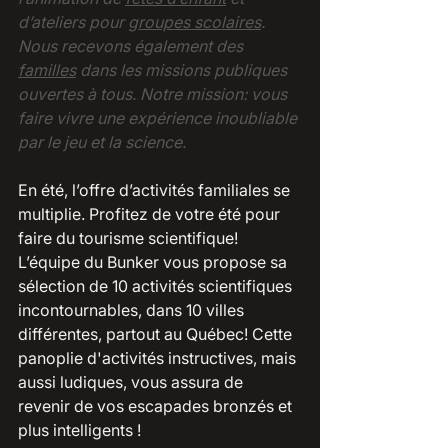
d’ateliers pour 
groupes scolaires
. 
Nous recevons également des
familles
dans les missions publiques 
ouvertes à tous. Notre mission: vous 
faire vivre une expérience inoubliable 
par le jeu et la science.  
En été, l’offre d’activités familiales se 
multiplie. Profitez de votre été pour 
faire du tourisme scientifique! 
L’équipe du Bunker vous propose sa 
sélection de 10 activités scientifiques 
incontournables, dans 10 villes 
différentes, partout au Québec! Cette 
panoplie d'activités instructives, mais 
aussi ludiques, vous assura de  
revenir de vos escapades bronzés et 
plus intelligents !