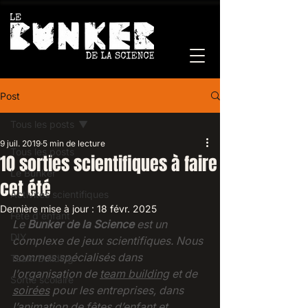
Post
Tous les posts
9 juil. 2019
5 min de lecture
Tous les posts
10 sorties scientifiques à faire
Le Bunker
cet été
Activités scientifiques
Dernière mise à jour :
18 févr. 2025
Fête d'enfant
Le 
Bunker de la Science
 est un 
DIY
complexe de jeux scientifiques. Nous 
sommes spécialisés dans 
Team Building
l’organisation de 
team building
et de 
Sortie scolaire
soirées
 pour les entreprises, dans 
l’animation de 
fêtes d’enfant
 et 