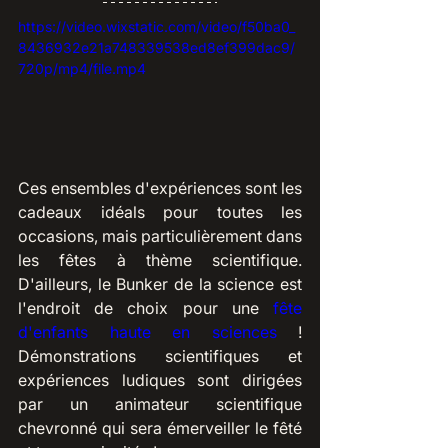
https://video.wixstatic.com/video/f50ba0_
8436932e21a748339538ed8ef399dac9/
720p/mp4/file.mp4
Ces ensembles d'expériences sont les 
cadeaux idéals pour toutes les 
occasions, mais particulièrement dans 
les fêtes à thème scientifique. 
D'ailleurs, le Bunker de la science est 
l'endroit de choix pour une 
fête 
d'enfants haute en scien
ces
 ! 
Démonstrations scientifiques et 
expériences ludiques sont dirigées 
par un animateur scientifique 
chevronné qui sera émerveiller le fêté 