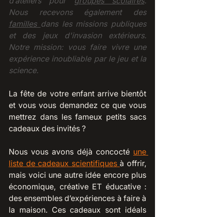
d’ateliers pour 
groupes scolaires
. 
Nous recevons également des 
familles
dans les missions publiques 
et des jeux d'invasion extérieurs. 
Notre mission: vous faire vivre une 
expérience inoubliable par le jeu et la 
science.  
La fête de votre enfant arrive bientôt 
et vous vous demandez ce que vous 
mettrez dans les fameux petits sacs 
cadeaux des invités ? 
Nous vous avons déjà concocté 
une 
liste de cadeaux scientifique
s 
à offrir, 
mais voici une autre idée encore plus 
économique, créative ET éducative : 
des ensembles d’expériences à faire à 
la maison. Ces cadeaux sont idéals 