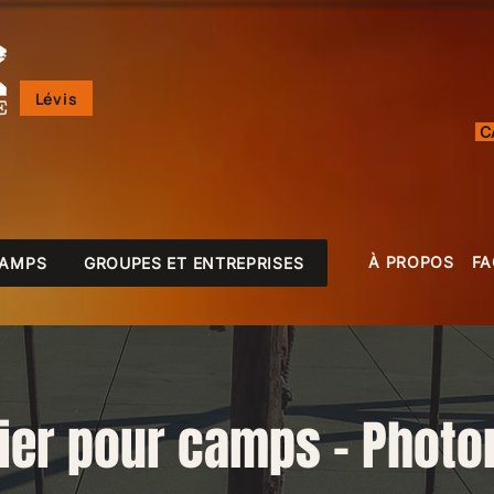
Lévis
C
À PROPOS
FA
CAMPS
GROUPES ET ENTREPRISES
lier pour camps - Photon