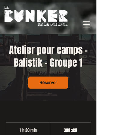
Atelier pour camps -
Balistik - Groupe 1
Réserver
300
dollars
1 h 30 min
1
300 $CA
canadiens