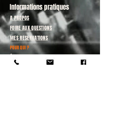
Informations pratiques
A PROPOS
FOIRE AUX QUESTIONS
MES RESERVATIONS
POUR QUI ?
ÉCOLES ET CAMPS
GROUPES PRIVÉS & ENTREPRISES
GRAND PUBLIC
Sur les réseaux
Retrouvez-nous sur les réseaux
pour suivre nos aventures et
actualités