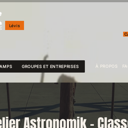
Lévis
C
À PROPOS
FA
CAMPS
GROUPES ET ENTREPRISES
elier Astronomik - Class