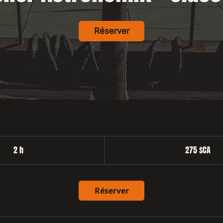
Réserver
275
dollars
2 h
2
275 $CA
canadiens
h
Réserver