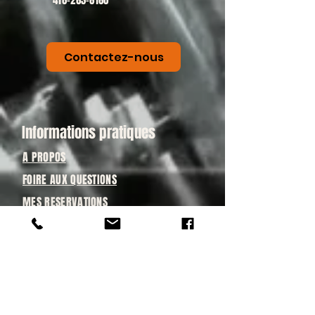
418-263-6160
Contactez-nous
Informations pratiques
A PROPOS
FOIRE AUX QUESTIONS
MES RESERVATIONS
POUR QUI ?
ÉCOLES ET CAMPS
GROUPES PRIVÉS & ENTREPRISES
GRAND PUBLIC