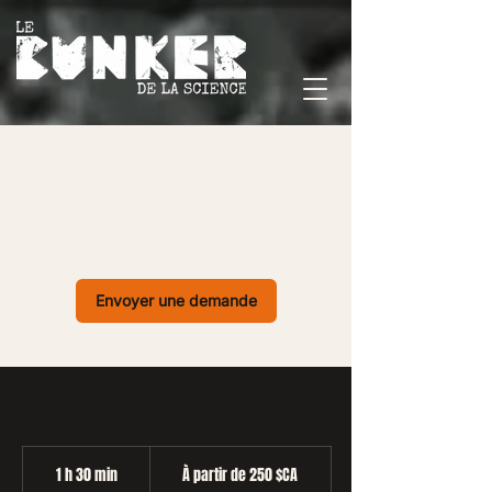
5@7 TB - Jeux
d'invasion - 25 pers.
Envoyer une demande
À
partir
1 h 30 min
1
À partir de 250 $CA
de
250