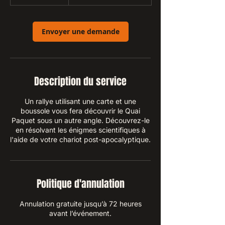
3
dollars
0
canadiens
m
i
Envoyer une demande
n
Description du service
Un rallye utilisant une carte et une
boussole vous fera découvrir le Quai
Paquet sous un autre angle. Découvrez-le
en résolvant les énigmes scientifiques à
l'aide de votre chariot post-apocalyptique.
Politique d'annulation
Annulation gratuite jusqu’à 72 heures