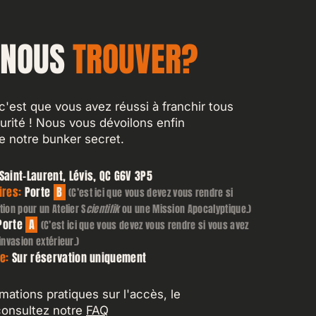
 NOUS
TROUVER?
 c'est que vous avez réussi à franchir tous
urité ! Nous vous dévoilons enfin
e notre bunker secret.
aint-Laurent, Lévis, QC G6V 3P5
ires:
Porte
B
(C’est ici que vous devez vous rendre si
ion pour un Atelier S
cientifik
ou une Mission Apocalyptique.)
Porte
A
(C’est ici que vous devez vous rendre si vous avez
invasion extérieur.)
e:
Sur réservation uniquement
mations pratiques sur l'accès, le
consultez notre
FAQ