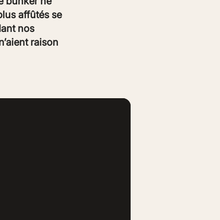
re bunker ne
plus affûtés se
dant nos
’aient raison