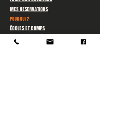
MES RESERVATIONS
POUR QUI ?
ÉCOLES ET CAMPS
GROUPES PRIVÉS & ENTREPRISES
GRAND PUBLIC
Sur les réseaux
Retrouvez-nous sur les réseaux
pour suivre nos aventures et
actualités
(500+ avis)
4,9